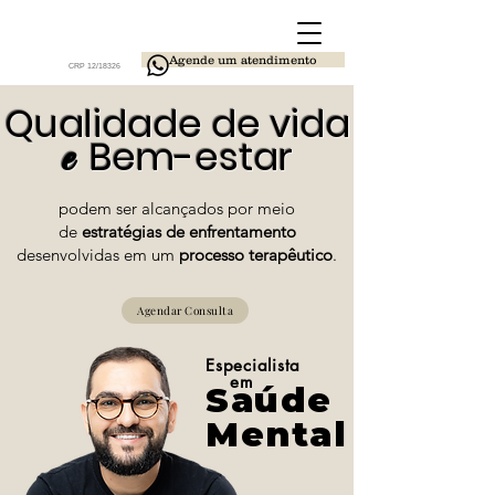
Agende um atendimento
CRP 12/18326
Qualidade
de vida
Be
m-estar
e
podem ser alcançados por meio
de
estratégias de enfrentamento
desenvolvidas em um
processo terapêutico
.
Agendar Consulta
Especialista
em
Saúde
Mental