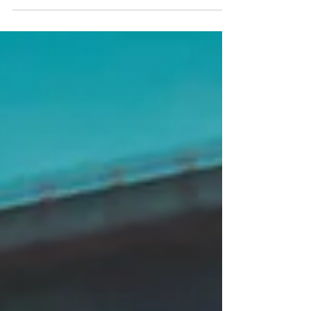
autocrítica em excesso pode levar à insegurança e
baixa autoestima. Por isso, separei 5...